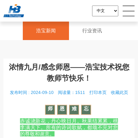
浩宝新闻
行业资讯
浓情九月/感念师恩——浩宝技术祝您
教师节快乐！
发布时间 : 2024-09-10
阅读量：1511
打印本页
收藏此页
师
恩
难
忘
赤诚浇新花，丹心映日月。秋果结累累，桃
李满天下。所有的诗词歌赋，都颂不完对您
的尊敬和谢意。