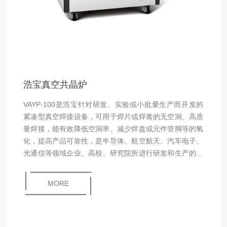
浩宝真空共晶炉
VAYP-100是浩宝针对研发、实验或小批量生产而开发的
紧凑型真空焊接设备，可用于焊片或焊膏的无空洞、高质
量焊接，能有效降低空洞率、减少焊盘或元件管脚等的氧
化，提高产品可靠性，是半导体、航空航天、汽车电子、
光通信等领域企业、高校、研究院所进行研发和生产的理
想选择。应用范围：适用于功率半导体、电力电子、汽车
电子、航天航空、材料试验等领域的芯片与基板、基板与
MORE
散热板、管壳与盖板等的焊接，如IGBT模块、微机电系统
（MEMS）、微波多芯片组件（MMCM技术）、混合集成
电路、激光器、光通信模块等的封装。