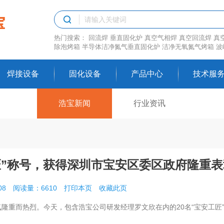
热门搜索：
回流焊
垂直固化炉
真空气相焊
真空回流焊
真
除泡烤箱
半导体洁净氮气垂直固化炉
洁净无氧氮气烤箱
波
焊接设备
固化设备
产品中心
技术服
浩宝新闻
行业资讯
匠”称号，获得深圳市宝安区委区政府隆重表
08
阅读量：6610
打印本页
收藏此页
气氛隆重而热烈。今天，包含浩宝公司研发经理罗文欣在内的20名“宝安工匠