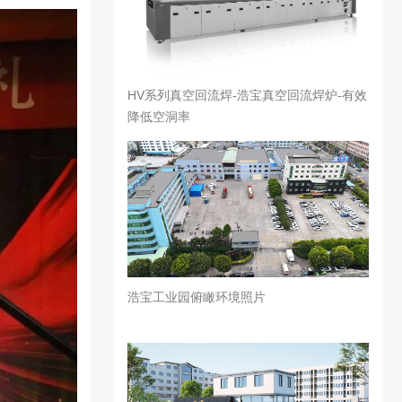
HV系列真空回流焊-浩宝真空回流焊炉-有效
降低空洞率
浩宝工业园俯瞰环境照片