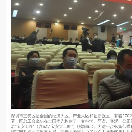
深圳市宝安区是全国的经济大区、产业大区和创新强区，有着270
署，区总工会牵头在全国率先构建了一套科学、严谨、客观、公正的“
名“宝安工匠”（含5名“宝安大工匠”）脱颖而出。为进一步弘扬
圳宝安制造业高质量发展，宝安区隆重举办了此次工匠颁奖典礼活